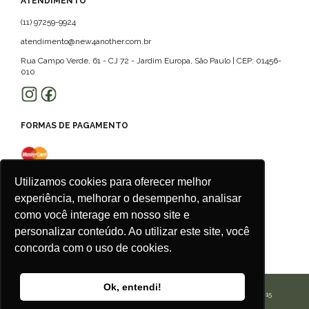
ATENDIMENTO
(11) 97259-9924
atendimento@new4another.com.br
Rua Campo Verde, 61 - CJ 72 - Jardim Europa, São Paulo | CEP: 01456-
010
FORMAS DE PAGAMENTO
Utilizamos cookies para oferecer melhor
experiência, melhorar o desempenho, analisar
como você interage em nosso site e
personalizar conteúdo. Ao utilizar este site, você
concorda com o uso de cookies.
Ok, entendi!
CALU ROUPAS ACESSORIOS E SERVICOS LTDA | CNPJ: 42.506.175/0001-15