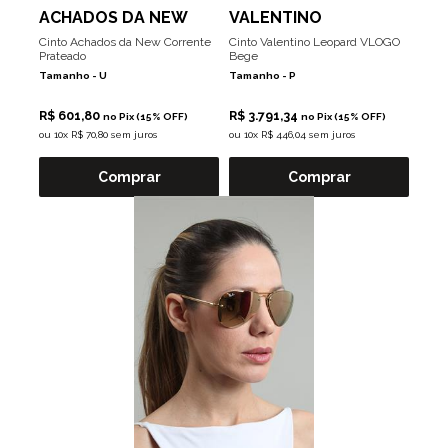
ACHADOS DA NEW
VALENTINO
Cinto Achados da New Corrente
Cinto Valentino Leopard VLOGO
Prateado
Bege
Tamanho -
U
Tamanho -
P
R$ 601,80
R$ 3.791,34
no Pix (15% OFF)
no Pix (15% OFF)
ou
10x R$ 70,80 sem juros
ou
10x R$ 446,04 sem juros
Comprar
Comprar